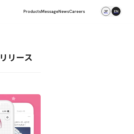
Products
Message
News
Careers
JP
EN
をリリース