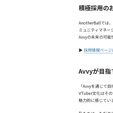
積極採用の
AnotherBa
ミュニティマネージ
Avvyの未来の可
▶
採用情報ページ
Avvyが目
「Avvyを通じ
VTuber文化は
魅力的に感じてい