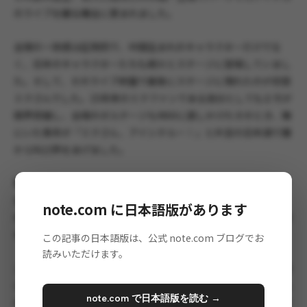
のライブを観る機会に恵まれました。
会場の一体感は圧倒的で、中国生まれのキャラクターだけでな
く、日本のキャラクターたちも続々とステージに登場していまし
た。そして、そのライブ終盤で最後にステージに現れたのが初音
ミクさんでした。15年来のミクファンである自分としてもエモが
限界突破し、会場のボルテージもMAXに達しかけたそのとき、隣
にいた青年が「ミクさん、アイシテルー！」と片言の日本語で腹
から叫び声をあげました。
驚いて英語で話しかけると、彼は「日本語は喋れないけれど、今
日のライブのためにこのフレーズを覚えてきたんだ」と答えてく
note.com に日本語版があります
れました。私は思わず感動し、その後は彼と肩を組んで一緒に歌
を口ずさんでいました。
この記事の日本語版は、公式 note.com ブログでお
読みいただけます。
これまで世界を旅する中で、人種や肌の色の違いによる壁や、時
には差別感情を目の当たりにしてきました。（深くは語りません
note.com で日本語版を読む →
が、イスラエルとパレスチナの間の壁を越えたり、アフリカでさ